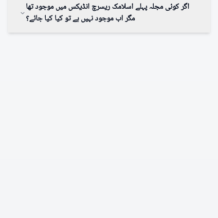
اگر کوئی مجلہ پہلے اسلامک ریسرچ انڈیکس میں موجود تھا
نہیں۔ نیا شمارہ شائع ہونے کی اطلاع مجلے کی انتظامیہ دیتی ہے
مگر اب موجود نہیں ہے تو کیا کیا جائے؟
اور اس شمارے کی سافٹ اور ہارڈ کاپی اسلامک ریسرچ انڈیکس
کو ارسال کرتی ہے جس کے بعد اسے انڈیکس کردیا جاتا ہے۔
Missing from Index
تمام مجلات کو اپ ڈیٹ کیا گیا ہے۔ انڈیکسنگ کے سیکشن میں
انڈیکس کیے گئے مجلات کی تمام فہارس موجود ہیں وہاں تلاش
کیا جاسکتا ہے۔ ممکن ہے ایسے مجلات پر کام جاری ہو یا کسی
وجہ سے روک دیا گیا ہو۔ تاہم اگر کسی مجلے کا نام کسی بھی
فہرست میں نہیں ہے تو اس سلسلے میں دفتر سے رابطہ کیا
جاسکتا ہے۔